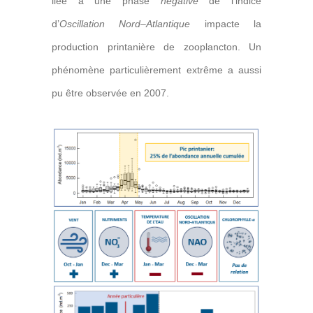
liée à une phase
négative
de l’indice
d’
Oscillation Nord
–
Atlantique
impacte la
production printanière de zooplancton. Un
phénomène particulièrement extrême a aussi
pu être observée en 2007.