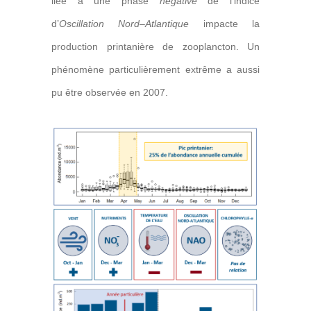
liée à une phase
négative
de l’indice
d’
Oscillation Nord
–
Atlantique
impacte la
production printanière de zooplancton. Un
phénomène particulièrement extrême a aussi
pu être observée en 2007.