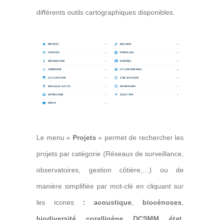
différents outils cartographiques disponibles.
Le menu «
Projets
» permet de rechercher les
projets par catégorie (Réseaux de surveillance,
observatoires, gestion côtière,…) ou de
manière simplifiée par mot-clé en cliquant sur
les icones
: acoustique
,
bioc
énoses
,
biodiversit
é
,
corallig
ène
,
DCSMM
,
état
,