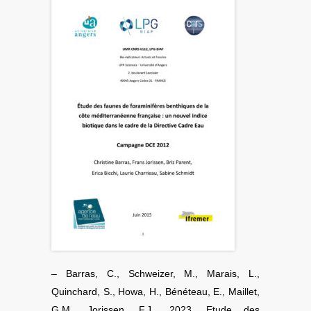
– Barras, C., Schweizer, M., Marais, L.,
Quinchard, S., Howa, H., Bénéteau, E., Maillet,
G.M., Jorissen, F.J., 2023. Etude des