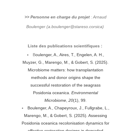
>> Personne en charge du projet
: Arnaud
Boulenger
(a.boulenger@stareso.corsica)
Liste des publications scientifiques :
B
oulenger, A., Aires, T., Engelen, A. H.,
Muyzer, G., Marengo, M., & Gobert, S. (2025).
Microbiome matters: how transplantation
methods and donor origins shape the
successful restoration of the seagrass
Posidonia oceanica.
Environmental
Microbiome
,
20
(1), 99.
Boulenger, A., Chapeyroux, J., Fullgrabe, L.,
Marengo, M., & Gobert, S. (2025). Assessing
Posidonia oceanica recolonisation dynamics for
effective restoration designs in degraded