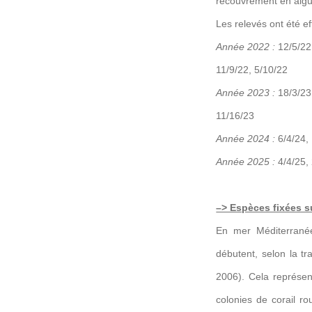
recouvrement en algu
Les relevés ont été e
Année 2022 :
12/5/22,
11/9/22, 5/10/22
Année 2023 :
18/3/23
11/16/23
Année 2024 :
6/4/24,
Année 2025 :
4/4/25,
–> Espèces fixées su
En mer Méditerranée
débutent, selon la tr
2006). Cela représen
colonies de corail 