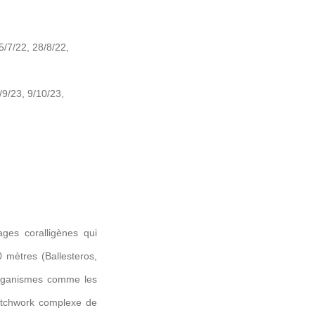
5/7/22, 28/8/22,
/9/23, 9/10/23,
ges coralligènes qui
0 mètres (Ballesteros,
 organismes comme les
atchwork complexe de