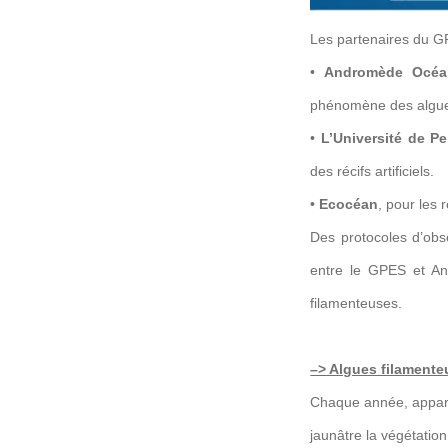
Les partenaires du G
•
Andromède Océa
phénomène des algue
•
L’Université de Pe
des récifs artificiels.
•
Ecocéan
, pour les 
Des protocoles d’obse
entre le GPES et An
filamenteuses.
–> Algues filamente
Chaque année, apparai
jaunâtre la végétatio