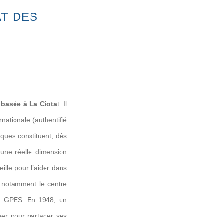
AT DES
 basée à La Ciota
t. Il
rnationale (authentifié
ques constituent, dès
 une réelle dimension
ille pour l’aider dans
, notamment le centre
du GPES. En 1948, un
ner pour partager ses