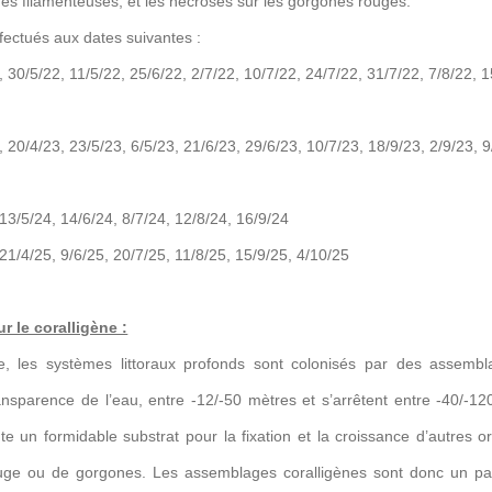
es filamenteuses, et les nécroses sur les gorgones rouges.
ffectués aux dates suivantes :
 30/5/22, 11/5/22, 25/6/22, 2/7/22, 10/7/22, 24/7/22, 31/7/22, 7/8/22, 1
, 20/4/23, 23/5/23, 6/5/23, 21/6/23, 29/6/23, 10/7/23, 18/9/23, 2/9/23, 9
 13/5/24, 14/6/24, 8/7/24, 12/8/24, 16/9/24
 21/4/25, 9/6/25, 20/7/25, 11/8/25, 15/9/25, 4/10/25
r le coralligène :
, les systèmes littoraux profonds sont colonisés par des assembla
ansparence de l’eau, entre -12/-50 mètres et s’arrêtent entre -40/-12
te un formidable substrat pour la fixation et la croissance d’autres
rouge ou de gorgones. Les assemblages coralligènes sont donc un p