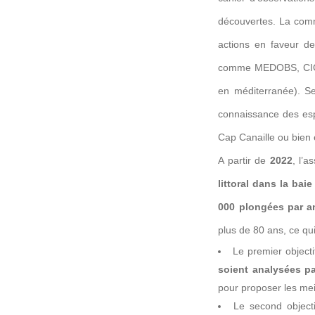
découvertes. La comm
actions en faveur de
comme MEDOBS, CIGE
en méditerranée). Se
connaissance des espè
Cap Canaille ou bien
A partir de
2022
, l’a
littoral dans la baie
000 plongées par a
plus de 80 ans, ce qu
Le premier objecti
soient analysées pa
pour proposer les meil
Le second objecti