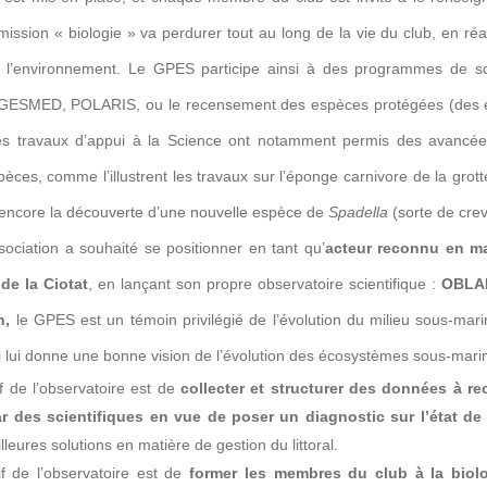
ission « biologie » va perdurer tout au long de la vie du club, en ré
 l’environnement. Le GPES participe ainsi à des programmes de sci
SMED, POLARIS, ou le recensement des espèces protégées (des e
s travaux d’appui à la Science ont notamment permis des avancées 
ces, comme l’illustrent les travaux sur l’éponge carnivore de la grot
 encore la découverte d’une nouvelle espèce de
Spadella
(sorte de crev
ssociation a souhaité se positionner en tant qu’
acteur reconnu en ma
 de la Ciotat
, en lançant son propre observatoire scientifique :
OBLA
n,
le GPES est un témoin privilégié de l’évolution du milieu sous-mar
i lui donne une bonne vision de l’évolution des écosystèmes sous-marin
f de l’observatoire est de
collecter et structurer des données à rec
r des scientifiques en vue de poser un diagnostic sur l’état de 
leures solutions en matière de gestion du littoral.
f de l’observatoire est de
former les membres du club à la biol