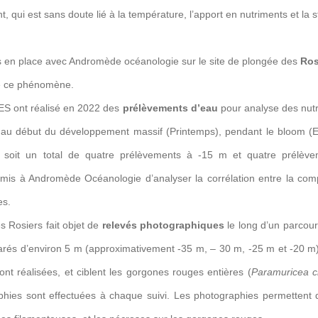
 qui est sans doute lié à la température, l’apport en nutriments et la str
is en place avec Andromède océanologie sur le site de plongée des
Ros
e ce phénomène.
ES ont réalisé en 2022 des
prélèvements d’eau
pour analyse des nutr
), au début du développement massif (Printemps), pendant le bloom (Et
 soit un total de quatre prélèvements à -15 m et quatre prélè
mis à Andromède Océanologie d’analyser la corrélation entre la compo
es.
s Rosiers fait objet de
relevés photographiques
le long d’un parcou
rés d’environ 5 m (approximativement -35 m, – 30 m, -25 m et -20 m).
nt réalisées, et ciblent les gorgones rouges entières (
Paramuricea c
hies sont effectuées à chaque suivi. Les photographies permettent d