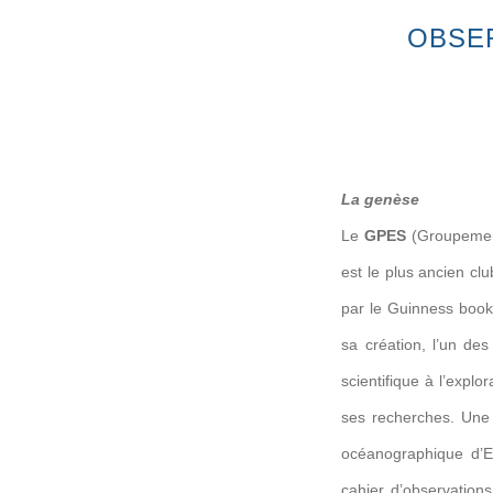
OBSER
La genèse
Le
GPES
(Groupement
est le plus ancien clu
par le Guinness book
sa création, l’un de
scientifique à l’expl
ses recherches. Une 
océanographique d’E
cahier d’observation