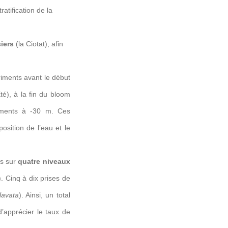
atification de la
iers
(la Ciotat), afin
iments avant le début
é), à la fin du bloom
vements à -30 m. Ces
sition de l’eau et le
rs sur
quatre niveaux
 Cinq à dix prises de
lavata
). Ainsi, un total
’apprécier le taux de