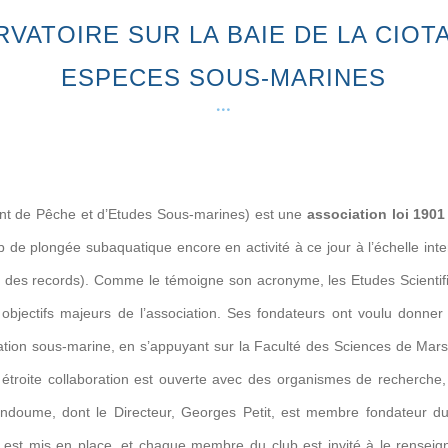
VATOIRE SUR LA BAIE DE LA CIOT
ESPECES SOUS-MARINES
 de Pêche et d’Etudes Sous-marines) est une
association loi 1901
b de plongée subaquatique encore en activité à ce jour à l’échelle inte
 des records). Comme le témoigne son acronyme, les Etudes Scientifi
s objectifs majeurs de l’association. Ses fondateurs ont voulu donner
oration sous-marine, en s’appuyant sur la Faculté des Sciences de Marse
étroite collaboration est ouverte avec des organismes de recherche
ndoume, dont le Directeur, Georges Petit, est membre fondateur 
s est mis en place, et chaque membre du club est invité à le renseig