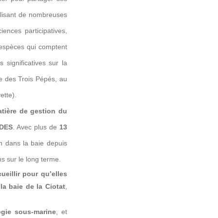
alisant de nombreuses
ences participatives,
spèces qui comptent
significatives sur la
te des Trois Pépés, au
ette).
tière de gestion du
DES
. Avec plus de
13
in dans la baie depuis
s sur le long terme.
ueillir pour qu’elles
la baie de la Ciotat
,
ogie sous-marine
, et