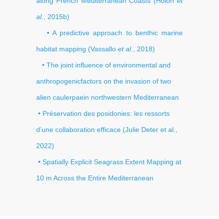
along French Mediterranean Coasts (Holon
et
al.
, 2015b)
• A predictive approach to benthic marine
habitat mapping (Vassallo
et al.
, 2018)
• The joint inﬂuence of environmental and
anthropogenicfactors on the invasion of two
alien caulerpaein northwestern Mediterranean
• Préservation des posidonies: les ressorts
d’une collaboration efficace (Julie Deter et al.,
2022)
• Spatially Explicit Seagrass Extent Mapping at
10 m Across the Entire Mediterranean