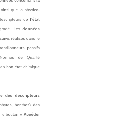
 données concernant
la
ainsi que la physico-
 descripteurs de
l’état
égradé. Les
données
uivis réalisés dans le
ntillonneurs passifs
 Normes de Qualité
en bon état chimique
ue des descripteurs
phytes, benthos) des
r le bouton «
Accéder