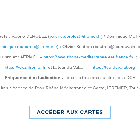
acts
: Valérie DEROLEZ (
valerie.derolez@ifremer.fr
) / Dominique MU
minique.munaron@ifremer.fr
) / Olivier Boutron (boutron@tourduvalat.
du projet
: AERMC –
https://www.rhone-mediterranee.eaufrance.fr/
; 
https://wwz.ifremer.fr
et la tour du Valat –
https://tourduvalat.org
Fréquence d’actualisation :
Tous les trois ans au titre de la DCE
ires :
Agence de l’eau Rhône Méditerranée et Corse, IFREMER, Tour 
ACCÉDER AUX CARTES