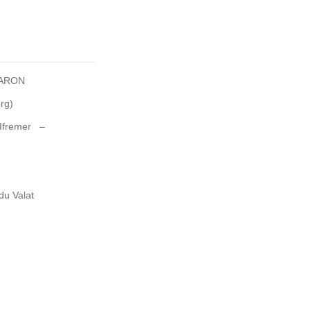
NARON
org)
Ifremer –
du Valat