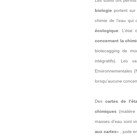
Les suivis ont permi
biologie
portent sur 
chimie de l’eau qui 
écologique
. L’état
concernant la chim
biotecagging de mou
intégratifs). Les
Environnementales 
lorsqu’aucune concent
Des
cartes de l’é
chimiques
(matière 
masses d’eau sont vis
aux cartes
« , juste 