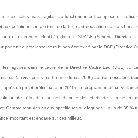
 milieux riches mais fragiles, au fonctionnement complexe et particu
t aux pollutions compte tenu de la forte anthropisation de leurs bassin
t forts et clairement identifiés dans le SDAGE (Schéma Directeur
r parvenir à progresser vers le bon état exigé par la DCE (Directive C
ur les lagunes dans le cadre de la Directive Cadre Eau (DCE) conce
inisées (suivis opérés par Ifremer depuis 2006) au plus dessalées (sui
 – après un projet préliminaire en 2010). Le programme de surveillan
évolution de l’état des masses d’eau et les effets de la mise en 
at. Compte tenu des enjeux spécifiques aux lagunes – plus de 85 % n’
lance important est engagé sur ces milieux.