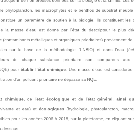
s d’acquérir de nombreuses données sur la biologie et la chimie. Les
le phytoplancton, les macrophytes et le benthos de substrat meuble 
constitue un paramètre de soutien à la biologie. Ils constituent les
 de la masse d’eau est donné par l’état du descripteur le plus d
ie
(contaminants métalliques et organiques prioritaires) proviennent de s
les sur la base de la méthodologie RINBIO) et dans l’eau (écha
 valeurs de chaque substance prioritaire sont comparées aux
(NQE) pour
établir l’état chimique
. Une masse d’eau est considérée 
ration d’un polluant prioritaire ne dépasse sa NQE.
tat chimique,
de l’état
écologique
et de l’état
général
, ainsi q
vivante et eau) et
écologiques
(hydrologie, phytoplancton, macro
ibles pour les années 2006 à 2018, sur la plateforme, en cliquant su
en-dessous.