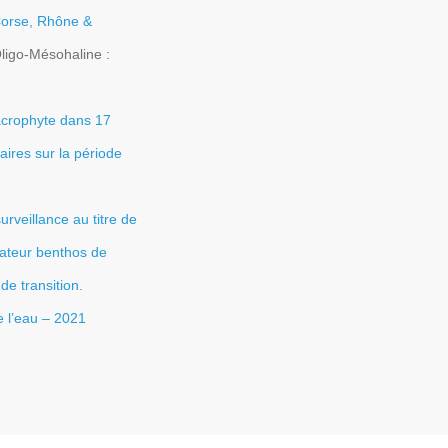
orse, Rhône &
igo-Mésohaline :
acrophyte dans 17
aires sur la période
rveillance au titre de
icateur benthos de
de transition.
 l’eau
– 2021